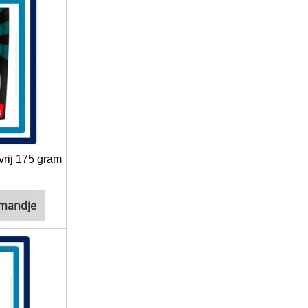
vrij 175 gram
lmandje