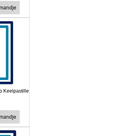
lmandje
 Keelpastille
lmandje