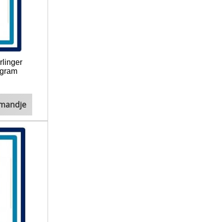
rlinger
 gram
lmandje