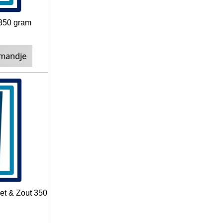
 350 gram
lmandje
t & Zout 350