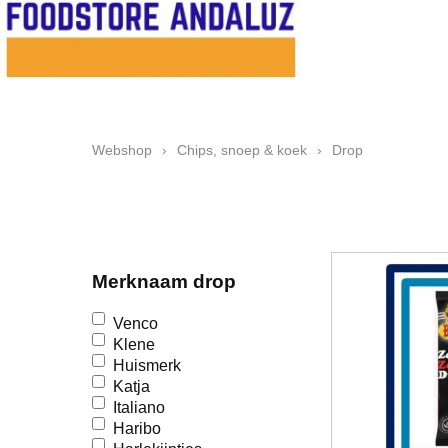
Webshop
›
Chips, snoep & koek
›
Drop
Merknaam drop
Venco
Klene
Huismerk
Katja
Italiano
Haribo