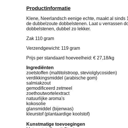
Productinformatie
Klene, Neerlandsch eenige echte, maakt al sinds 1
de dubbelzoute dobbelstenen. Laat u verrassen doo
dobbelstenen, dubbel zo lekker.
Zak 110 gram
Verzendgewicht: 119 gram
Prijs per standaard hoeveelheid: € 27,18/kg
Ingrediënten
zoetstoffen (maltitolstroop, steviolglycosiden)
verdikkingsmiddel (arabische gom)
salmiakzout
gemodificeerd zetmeel
zoethoutwortelextract
natuurlijke aroma's
kokosolie
glansmiddel (bijenwas)
kleurstof (plantaardige koolstof)
Kunstmatige toevoegingen