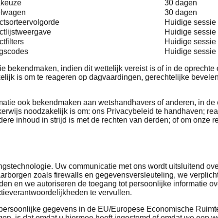
akeuze
30 dagen
elwagen
30 dagen
ctsorteervolgorde
Huidige sessie
ctlijstweergave
Huidige sessie
tfilters
Huidige sessie
ngscodes
Huidige sessie
bekendmaken, indien dit wettelijk vereist is of in de oprechte 
lijk is om te reageren op dagvaardingen, gerechtelijke bevele
tie ook bekendmaken aan wetshandhavers of anderen, in de 
kerwijs noodzakelijk is om: ons Privacybeleid te handhaven; re
ere inhoud in strijd is met de rechten van derden; of om onze r
gstechnologie. Uw communicatie met ons wordt uitsluitend ov
orgen zoals firewalls en gegevensversleuteling, we verplicht
 en we autoriseren de toegang tot persoonlijke informatie ove
ieverantwoordelijkheden te vervullen.
 persoonlijke gegevens in de EU/Europese Economische Ruimte
n, is dat omdat u hiermee heeft ingestemd of omdat we een we