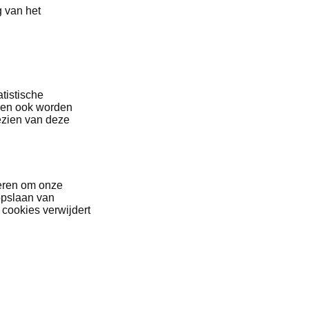
g van het
tistische
nnen ook worden
gezien van deze
reren om onze
 opslaan van
 cookies verwijdert