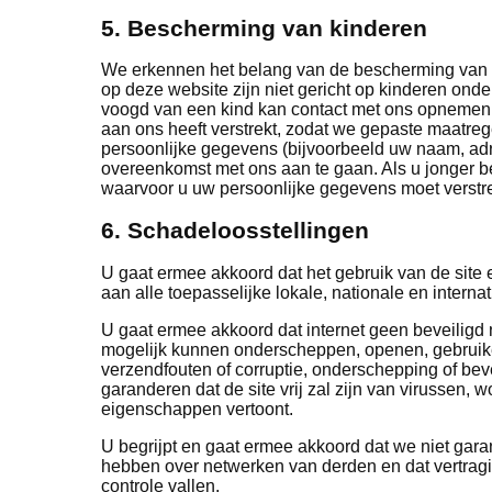
5. Bescherming van kinderen
We erkennen het belang van de bescherming van de
op deze website zijn niet gericht op kinderen ond
voogd van een kind kan contact met ons opnemen al
aan ons heeft verstrekt, zodat we gepaste maatrege
persoonlijke gegevens (bijvoorbeeld uw naam, adre
overeenkomst met ons aan te gaan. Als u jonger ben
waarvoor u uw persoonlijke gegevens moet verstr
6. Schadeloosstellingen
U gaat ermee akkoord dat het gebruik van de site e
aan alle toepasselijke lokale, nationale en interna
U gaat ermee akkoord dat internet geen beveiligd n
mogelijk kunnen onderscheppen, openen, gebruike
verzendfouten of corruptie, onderschepping of be
garanderen dat de site vrij zal zijn van virussen,
eigenschappen vertoont.
U begrijpt en gaat ermee akkoord dat we niet garan
hebben over netwerken van derden en dat vertragi
controle vallen.