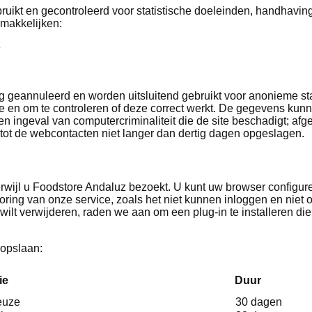
ruikt en gecontroleerd voor statistische doeleinden, handhavin
emakkelijken:
e
geannuleerd en worden uitsluitend gebruikt voor anonieme sta
ite en om te controleren of deze correct werkt. De gegevens ku
n ingeval van computercriminaliteit die de site beschadigt; af
ot de webcontacten niet langer dan dertig dagen opgeslagen.
rwijl u Foodstore Andaluz bezoekt. U kunt uw browser configu
storing van onze service, zoals het niet kunnen inloggen en niet
ilt verwijderen, raden we aan om een plug-in te installeren die
 opslaan:
ie
Duur
euze
30 dagen