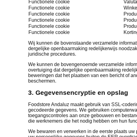
Functionele cookie
Valut
Functionele cookie
Wink
Functionele cookie
Produ
Functionele cookie
Produ
Functionele cookie
Produc
Functionele cookie
Korti
Wij kunnen de bovenstaande verzamelde informatie 
dergelijke openbaarmaking redelijkerwijs noodzake
juridische procedures.
We kunnen de bovengenoemde verzamelde informa
overtuiging dat dergelijke openbaarmaking redelij
beweringen dat het plaatsen van een bericht of and
beschermen.
3. Gegevensencryptie en opslag
Foodstore Andaluz maakt gebruik van SSL-coderin
gecodeerde gegevens. We gebruiken computerwaarb
toegangscontroles aan onze gebouwen en bestanden
die werknemers die het nodig hebben om hun funct
We bewaren en verwerken in de eerste plaats uw
uw persoonlijke gegevens buiten de EER overdrage