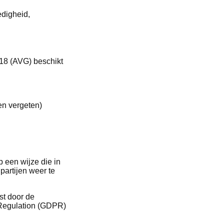
edigheid,
18 (AVG) beschikt
en vergeten)
p een wijze die in
artijen weer te
st door de
 Regulation (GDPR)