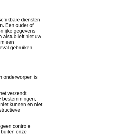
schikbare diensten
en. Een ouder of
onlijke gegevens
alstublieft niet uw
 om een
geval gebruiken,
 en onderworpen is
rnet verzendt
ge bestemmingen,
niet kunnen en niet
structieve
 geen controle
 buiten onze