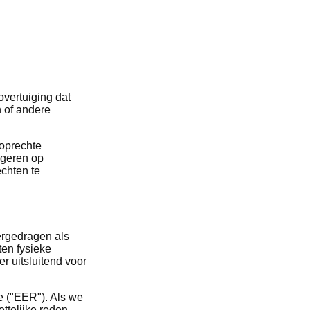
overtuiging dat
n of andere
oprechte
ageren op
echten te
ergedragen als
en fysieke
r uitsluitend voor
 ("EER"). Als we
ttelijke reden