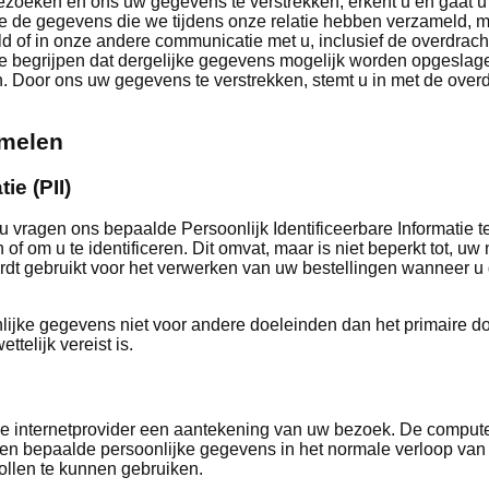
 bezoeken en ons uw gegevens te verstrekken, erkent u en gaat 
te de gegevens die we tijdens onze relatie hebben verzameld,
ld of in onze andere communicatie met u, inclusief de overdrach
te begrijpen dat dergelijke gegevens mogelijk worden opgeslag
. Door ons uw gegevens te verstrekken, stemt u in met de over
amelen
ie (PII)
vragen ons bepaalde Persoonlijk Identificeerbare Informatie te
f om u te identificeren. Dit omvat, maar is niet beperkt tot, uw
dt gebruikt voor het verwerken van uw bestellingen wanneer u
lijke gegevens niet voor andere doeleinden dan het primaire d
telijk vereist is.
e internetprovider een aantekening van uw bezoek. De comput
ven bepaalde persoonlijke gegevens in het normale verloop van 
ollen te kunnen gebruiken.