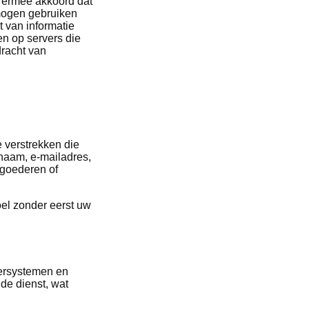
u ermee akkoord dat
 mogen gebruiken
t van informatie
en op servers die
dracht van
 verstrekken die
 naam, e-mailadres,
 goederen of
oel zonder eerst uw
ersystemen en
de dienst, wat