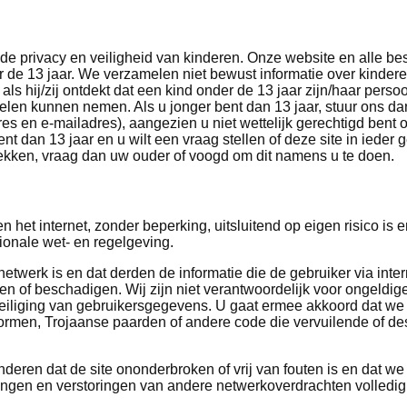
 privacy en veiligheid van kinderen. Onze website en alle be
er de 13 jaar. We verzamelen niet bewust informatie over kinder
s hij/zij ontdekt dat een kind onder de 13 jaar zijn/haar perso
len kunnen nemen. Als u jonger bent dan 13 jaar, stuur ons dan 
s en e-mailadres), aangezien u niet wettelijk gerechtigd bent
t dan 13 jaar en u wilt een vraag stellen of deze site in ieder 
ekken, vraag dan uw ouder of voogd om dit namens u te doen.
n het internet, zonder beperking, uitsluitend op eigen risico is
tionale wet- en regelgeving.
etwerk is en dat derden de informatie die de gebruiker via inte
n of beschadigen. Wij zijn niet verantwoordelijk voor ongeldi
veiliging van gebruikersgegevens. U gaat ermee akkoord dat we 
 wormen, Trojaanse paarden of andere code die vervuilende of de
deren dat de site ononderbroken of vrij van fouten is en dat we
ngen en verstoringen van andere netwerkoverdrachten volledig