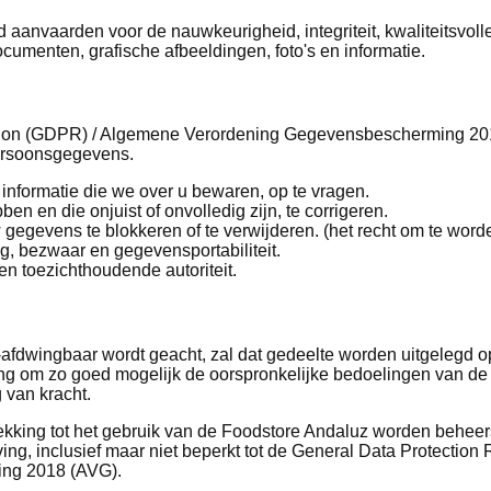
 aanvaarden voor de nauwkeurigheid, integriteit, kwaliteitsvoll
umenten, grafische afbeeldingen, foto's en informatie.
ation (GDPR) / Algemene Verordening Gegevensbescherming 20
persoonsgegevens.
 informatie die we over u bewaren, op te vragen.
en en die onjuist of onvolledig zijn, te corrigeren.
 gegevens te blokkeren of te verwijderen. (het recht om te word
g, bezwaar en gegevensportabiliteit.
een toezichthoudende autoriteit.
-afdwingbaar wordt geacht, zal dat gedeelte worden uitgelegd o
g om zo goed mogelijk de oorspronkelijke bedoelingen van de p
 van kracht.
kking tot het gebruik van de Foodstore Andaluz worden beheer
g, inclusief maar niet beperkt tot de General Data Protection
ng 2018 (AVG).