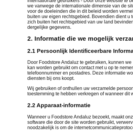
Internationale gebruikers - Door onze website te
we vanwege de internationale dimensie van de si
voor de doeleinden die in dit beleid worden verme
buiten uw eigen rechtsgebied. Bovendien dient u 
zich buiten het rechtsgebied van uw land bevinden
dergelijke gegevens.
2. Informatie die we mogelijk verz
2.1 Persoonlijk Identificeerbare Informat
Door Foodstore Andaluz te gebruiken, kunnen we u 
kan worden gebruikt om contact met u op te nemen o
telefoonnummer en postadres. Deze informatie wor
diensten bij ons koopt.
Wij gebruiken of onthullen uw verzamelde persoon
toestemming te hebben verkregen of wanneer dit wet
2.2 Apparaat-informatie
Wanneer u Foodstore Andaluz bezoekt, maakt onz
software die door de site worden gebruikt, verwer
noodzakelijk is om de internetcommunicatieprotoc