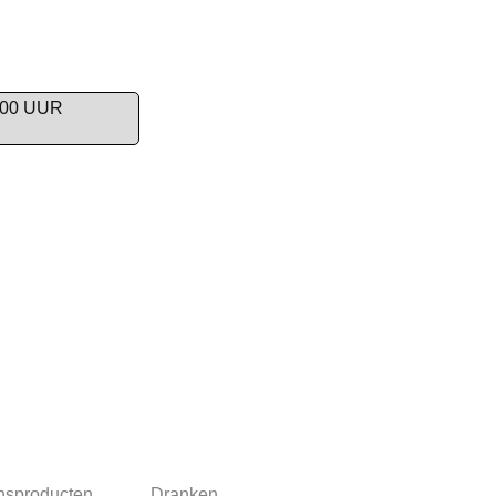
.00 UUR
nsproducten
Dranken