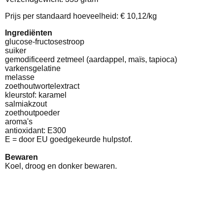
Prijs per standaard hoeveelheid: € 10,12/kg
Ingrediënten
glucose-fructosestroop
suiker
gemodificeerd zetmeel (aardappel, maïs, tapioca)
varkensgelatine
melasse
zoethoutwortelextract
kleurstof: karamel
salmiakzout
zoethoutpoeder
aroma's
antioxidant: E300
E = door EU goedgekeurde hulpstof.
Bewaren
Koel, droog en donker bewaren.