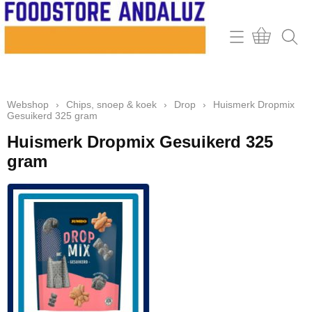
Home
Webshop
Webshop
›
Chips, snoep & koek
›
Drop
›
Huismerk Dropmix
Contact
Gesuikerd 325 gram
Mijn account
Huismerk Dropmix Gesuikerd 325
gram
Retour & klachten
Informatie