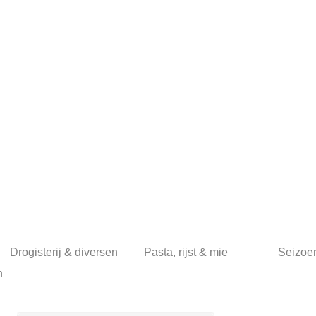
Drogisterij & diversen
Pasta, rijst & mie
Seizoe
n