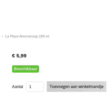
›
La Place Ahornsiroop 189 ml
€ 5,99
Beschikbaar
Aantal