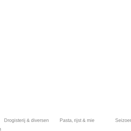
Drogisterij & diversen
Pasta, rijst & mie
Seizoe
n