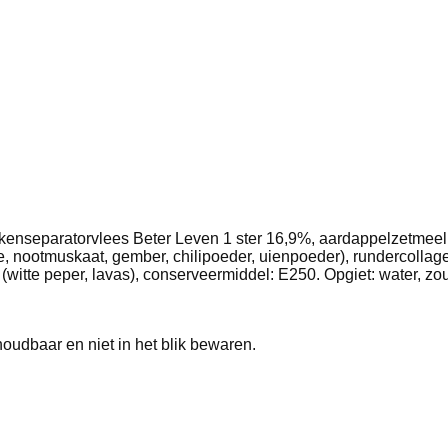
rkenseparatorvlees Beter Leven 1 ster 16,9%, aardappelzetmeel
elie, nootmuskaat, gember, chilipoeder, uienpoeder), rundercolla
 (witte peper, lavas), conserveermiddel: E250. Opgiet: water, zo
udbaar en niet in het blik bewaren.