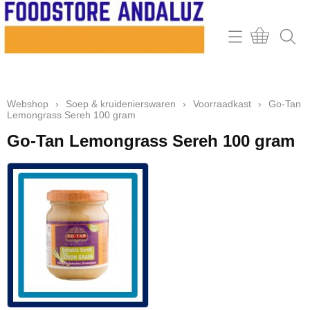
Home
Webshop
Webshop
›
Soep & kruidenierswaren
›
Voorraadkast
›
Go-Tan
Contact
Lemongrass Sereh 100 gram
Mijn account
Go-Tan Lemongrass Sereh 100 gram
Retour & klachten
Informatie