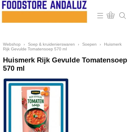
Home
Webshop
Webshop
›
Soep & kruidenierswaren
›
Soepen
›
Huismerk
Contact
Rijk Gevulde Tomatensoep 570 ml
Mijn account
Huismerk Rijk Gevulde Tomatensoep
570 ml
Retour & klachten
Informatie