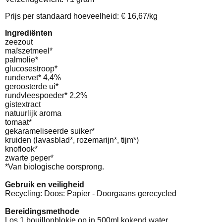
Prijs per standaard hoeveelheid: € 16,67/kg
Ingrediënten
zeezout
maïszetmeel*
palmolie*
glucosestroop*
rundervet* 4,4%
geroosterde ui*
rundvleespoeder* 2,2%
gistextract
natuurlijk aroma
tomaat*
gekarameliseerde suiker*
kruiden (lavasblad*, rozemarijn*, tijm*)
knoflook*
zwarte peper*
*Van biologische oorsprong.
Gebruik en veiligheid
Recycling: Doos: Papier - Doorgaans gerecycled
Bereidingsmethode
Los 1 bouillonblokje op in 500ml kokend water.