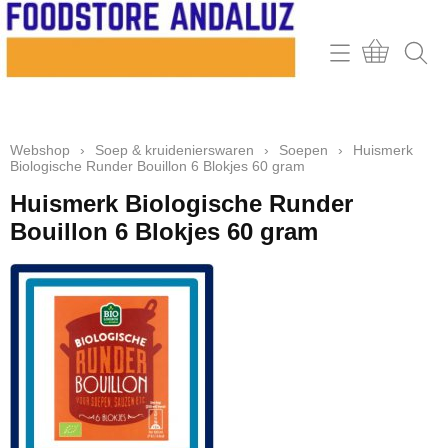
Home
Webshop
Webshop
›
Soep & kruidenierswaren
›
Soepen
›
Huismerk
Contact
Biologische Runder Bouillon 6 Blokjes 60 gram
Mijn account
Huismerk Biologische Runder
Bouillon 6 Blokjes 60 gram
Retour & klachten
Informatie