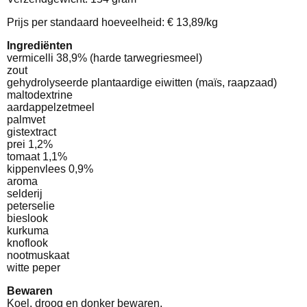
Prijs per standaard hoeveelheid: € 13,89/kg
Ingrediënten
vermicelli 38,9% (harde tarwegriesmeel)
zout
gehydrolyseerde plantaardige eiwitten (maïs, raapzaad)
maltodextrine
aardappelzetmeel
palmvet
gistextract
prei 1,2%
tomaat 1,1%
kippenvlees 0,9%
aroma
selderij
peterselie
bieslook
kurkuma
knoflook
nootmuskaat
witte peper
Bewaren
Koel, droog en donker bewaren.