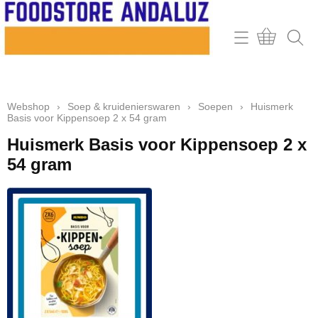
Home
Webshop
Webshop
›
Soep & kruidenierswaren
›
Soepen
›
Huismerk
Contact
Basis voor Kippensoep 2 x 54 gram
Mijn account
Huismerk Basis voor Kippensoep 2 x
54 gram
Retour & klachten
Informatie