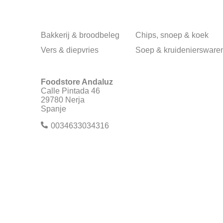
Bakkerij & broodbeleg
Chips, snoep & koek
Vers & diepvries
Soep & kruideniersware
Foodstore Andaluz
Calle Pintada 46
29780 Nerja
Spanje
0034633034316