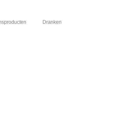
nsproducten
Dranken
 zijn Inclusief BTW
Algemene voorwaarden
Privacyverklaring