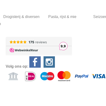
Drogisterij & diversen
Pasta, rijst & mie
Seizoe
n
Volg ons op:
Alle prijzen
Powered by
Easy
Webshop