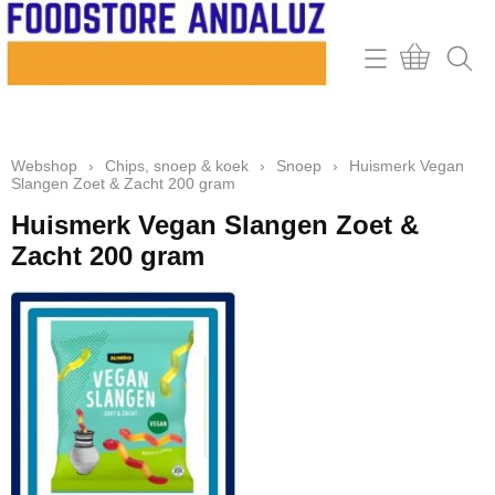
Home
Webshop
Webshop
›
Chips, snoep & koek
›
Snoep
›
Huismerk Vegan
Contact
Slangen Zoet & Zacht 200 gram
Mijn account
Huismerk Vegan Slangen Zoet &
Zacht 200 gram
Retour & klachten
Informatie