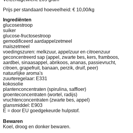
Prijs per standaard hoeveelheid: € 10,00/kg
Ingrediënten
glucosestroop
suiker
glucose-fructosestroop
gemodificeerd aardappelzetmeel
maïszetmeel
voedingszuren: melkzuur, appelzuur en citroenzuur
geconcentreerd sap (appel, zwarte bes, kers, framboos,
aardbei, sinaasappel, abrikoos, ananas, passievrucht,
citroen, grapefruit, banaan, perzik, druif, peer)
natuurlijke aroma's
zuurteregelaar: E331
kokosolie
plantenconcentraten (spirulina, saffloer)
groenteconcentraten (wortel, radijs)
vruchtenconcentraten (zwarte bes, appel)
glansmiddel: E903
E = door EU goedgekeurde hulpstof.
Bewaren
Koel, droog en donker bewaren.