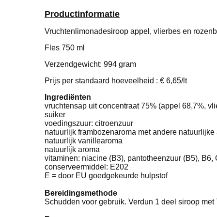
Productinformatie
Vruchtenlimonadesiroop appel, vlierbes en rozen
Fles 750 ml
Verzendgewicht: 994 gram
Prijs per standaard hoeveelheid : € 6,65/lt
Ingrediënten
vruchtensap uit concentraat 75% (appel 68,7%, vl
suiker
voedingszuur: citroenzuur
natuurlijk frambozenaroma met andere natuurlijke
natuurlijk vanillearoma
natuurlijk aroma
vitaminen: niacine (B3), pantotheenzuur (B5), B6,
conserveermiddel: E202
E = door EU goedgekeurde hulpstof
Bereidingsmethode
Schudden voor gebruik. Verdun 1 deel siroop met 