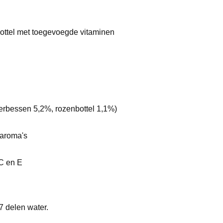
bottel met toegevoegde vitaminen
ierbessen 5,2%, rozenbottel 1,1%)
 aroma's
 C en E
7 delen water.