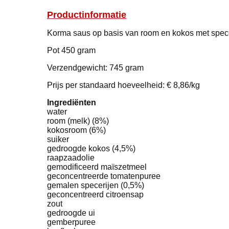
Productinformatie
Korma saus op basis van room en kokos met spec
Pot 450 gram
Verzendgewicht: 745 gram
Prijs per standaard hoeveelheid: € 8,86/kg
Ingrediënten
water
room (melk) (8%)
kokosroom (6%)
suiker
gedroogde kokos (4,5%)
raapzaadolie
gemodificeerd maïszetmeel
geconcentreerde tomatenpuree
gemalen specerijen (0,5%)
geconcentreerd citroensap
zout
gedroogde ui
gemberpuree