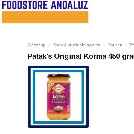
Webshop
›
Soep & kruidenierswaren
›
Sauzen
›
Pa
Patak's Original Korma 450 gr