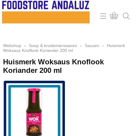
Home
Webshop
Webshop
›
Soep & kruidenierswaren
›
Sauzen
›
Huismerk
Contact
Woksaus Knoflook Koriander 200 ml
Mijn account
Huismerk Woksaus Knoflook
Koriander 200 ml
Retour & klachten
Informatie