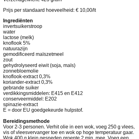
Prijs per standaard hoeveelheid: € 10,00/lt
Ingrediënten
invertsuikerstroop
water
lactose (melk)
knoflook 5%
natuurazijn
gemodificeerd maïszetmeel
zout
gehydrolyseerd eiwit (soja, maïs)
zonnebloemolie
knoflook-extract 0,3%
koriander-extract 0,3%
gebrande suiker
verdikkingsmiddelen: E415 en E412
conserveermiddel: E202
spinazie-extract
E = door EU goedgekeurde hulpstof.
Bereidingsmethode
Voor 2-3 personen. Verhit olie in een wok, voeg 250 g vlees,
vis of vleesvervanger toe en wok op hoge temperatuur gaar.
Wok 400 g klein gesneden groente 2 min. mee. Voeg een