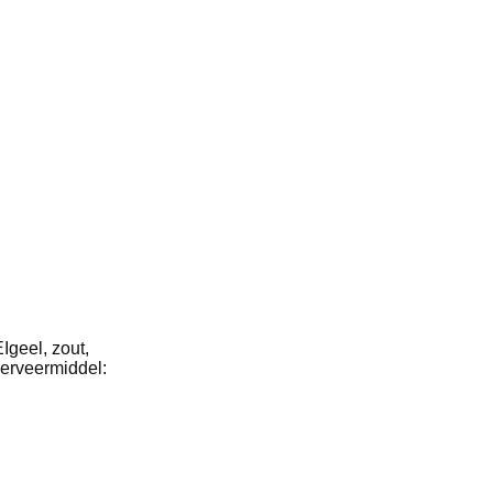
Igeel, zout,
serveermiddel: