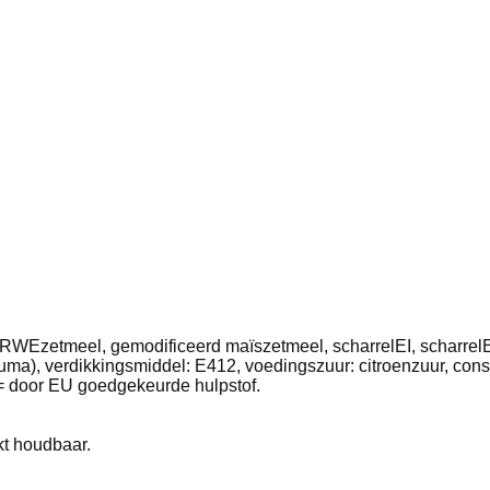
ARWEzetmeel, gemodificeerd maïszetmeel, scharrelEI, scharrelE
ma), verdikkingsmiddel: E412, voedingszuur: citroenzuur, con
 = door EU goedgekeurde hulpstof.
t houdbaar.