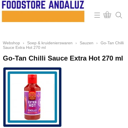
Home
Webshop
Webshop
›
Soep & kruidenierswaren
›
Sauzen
›
Go-Tan Chilli
Contact
Sauce Extra Hot 270 ml
Mijn account
Go-Tan Chilli Sauce Extra Hot 270 ml
Retour & klachten
Informatie