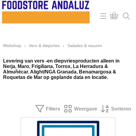
Home
Webshop
Webshop
›
Vers & diepvries
›
Salades & sauzen
Contact
Mijn account
Levering van vers -en diepvriesproducten alleen in
Nerja, Maro, Frigiliana, Torrox, La Herradura &
Almuñécar. Alight/NGA Granada, Benamargosa &
Retour & klachten
Roquetas de Mar op geplande data en locatie.
Informatie
Filters
Weergave
Sorteren