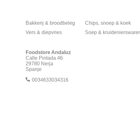
Bakkerij & broodbeleg
Chips, snoep & koek
Vers & diepvries
Soep & kruideniersware
Foodstore Andaluz
Calle Pintada 46
29780 Nerja
Spanje
0034633034316