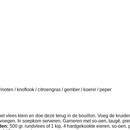
oten / knoflook / citroengras / gember / koenir / peper
dt het vlees klein en doe deze terug in de bouillon. Voeg de kruid
oegen. In soepkom serveren. Garneren met so-oen, taugé, prei, s
den:
500 gr. rundvlees of 1 kip, 4 hardgekookte eieren, so-oen, pr