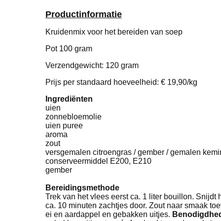
Productinformatie
Kruidenmix voor het bereiden van soep
Pot 100 gram
Verzendgewicht: 120 gram
Prijs per standaard hoeveelheid: € 19,90/kg
Ingrediënten
uien
zonnebloemolie
uien puree
aroma
zout
versgemalen citroengras / gember / gemalen kemirin
conserveermiddel E200, E210
gember
Bereidingsmethode
Trek van het vlees eerst ca. 1 liter bouillon. Snij
ca. 10 minuten zachtjes door. Zout naar smaak toev
ei en aardappel en gebakken uitjes.
Benodigdhe