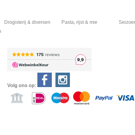
Drogisterij & diversen
Pasta, rijst & mie
Seizoe
n
Volg ons op:
Alle prijzen
Powered by
Easy
Webshop