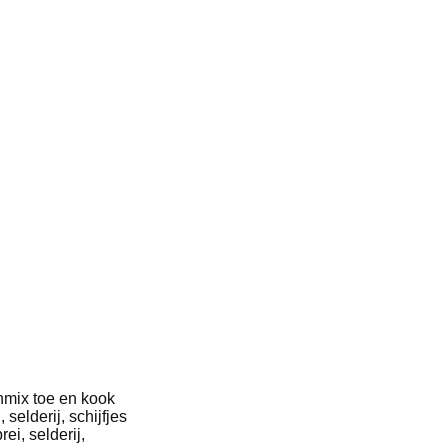
enmix toe en kook
elderij, schijfjes
ei, selderij,