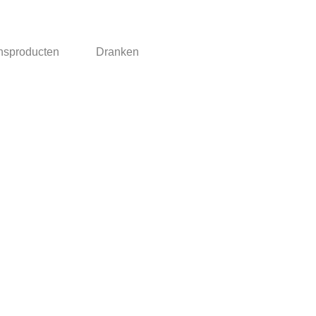
nsproducten
Dranken
 zijn Inclusief BTW
Algemene voorwaarden
Privacyverklaring