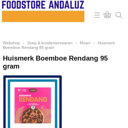
Home
Webshop
Webshop
›
Soep & kruidenierswaren
›
Mixen
›
Huismerk
Contact
Boemboe Rendang 95 gram
Mijn account
Huismerk Boemboe Rendang 95
gram
Retour & klachten
Informatie