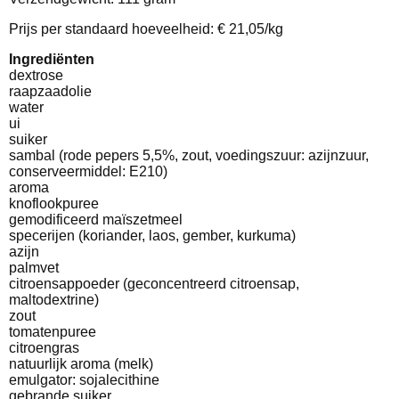
Prijs per standaard hoeveelheid: € 21,05/kg
Ingrediënten
dextrose
raapzaadolie
water
ui
suiker
sambal (rode pepers 5,5%, zout, voedingszuur: azijnzuur,
conserveermiddel: E210)
aroma
knoflookpuree
gemodificeerd maïszetmeel
specerijen (koriander, laos, gember, kurkuma)
azijn
palmvet
citroensappoeder (geconcentreerd citroensap,
maltodextrine)
zout
tomatenpuree
citroengras
natuurlijk aroma (melk)
emulgator: sojalecithine
gebrande suiker