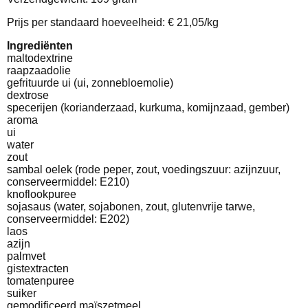
Prijs per standaard hoeveelheid: € 21,05/kg
Ingrediënten
maltodextrine
raapzaadolie
gefrituurde ui (ui, zonnebloemolie)
dextrose
specerijen (korianderzaad, kurkuma, komijnzaad, gember)
aroma
ui
water
zout
sambal oelek (rode peper, zout, voedingszuur: azijnzuur,
conserveermiddel: E210)
knoflookpuree
sojasaus (water, sojabonen, zout, glutenvrije tarwe,
conserveermiddel: E202)
laos
azijn
palmvet
gistextracten
tomatenpuree
suiker
gemodificeerd maïszetmeel