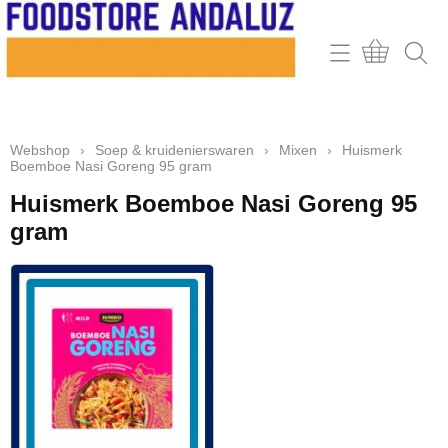
Home
Webshop
Webshop
›
Soep & kruidenierswaren
›
Mixen
›
Huismerk
Contact
Boemboe Nasi Goreng 95 gram
Mijn account
Huismerk Boemboe Nasi Goreng 95
gram
Retour & klachten
Informatie