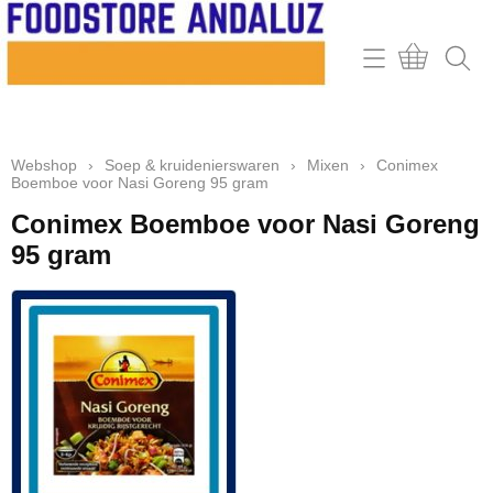
Home
Webshop
Webshop
›
Soep & kruidenierswaren
›
Mixen
›
Conimex
Contact
Boemboe voor Nasi Goreng 95 gram
Mijn account
Conimex Boemboe voor Nasi Goreng
95 gram
Retour & klachten
Informatie