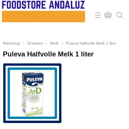
Home
Webshop
Webshop
›
Dranken
›
Melk
›
Puleva Halfvolle Melk 1 liter
Contact
Puleva Halfvolle Melk 1 liter
Mijn account
Retour & klachten
Informatie