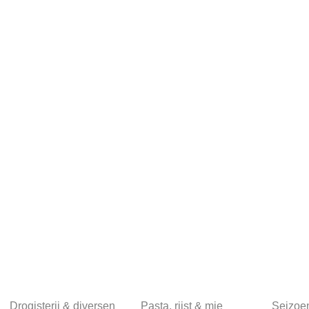
Drogisterij & diversen
Pasta, rijst & mie
Seizoe