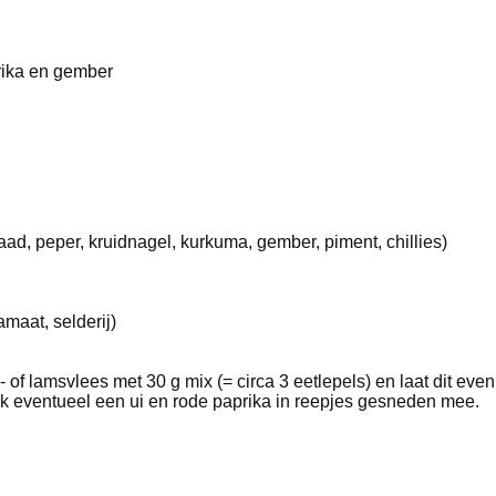
rika en gember
ad, peper, kruidnagel, kurkuma, gember, piment, chillies)
maat, selderij)
- of lamsvlees met 30 g mix (= circa 3 eetlepels) en laat dit eve
Bak eventueel een ui en rode paprika in reepjes gesneden mee.