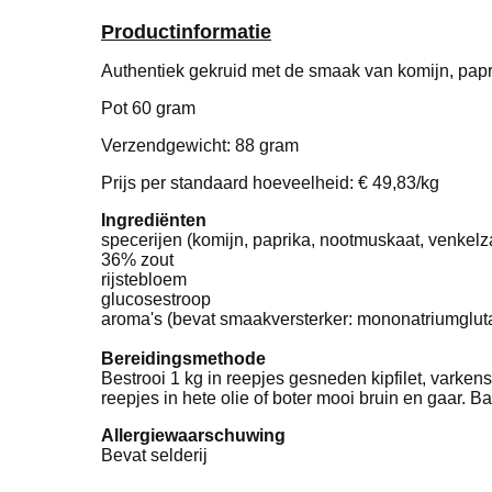
Productinformatie
Authentiek gekruid met de smaak van komijn, pap
Pot 60 gram
Verzendgewicht: 88 gram
Prijs per standaard hoeveelheid: € 49,83/kg
Ingrediënten
specerijen (komijn, paprika, nootmuskaat, venkelza
36% zout
rijstebloem
glucosestroop
aroma's (bevat smaakversterker: mononatriumgluta
Bereidingsmethode
Bestrooi 1 kg in reepjes gesneden kipfilet, varkens
reepjes in hete olie of boter mooi bruin en gaar. 
Allergiewaarschuwing
Bevat selderij