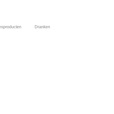
nsproducten
Dranken
 zijn Inclusief BTW
Algemene voorwaarden
Privacyverklaring