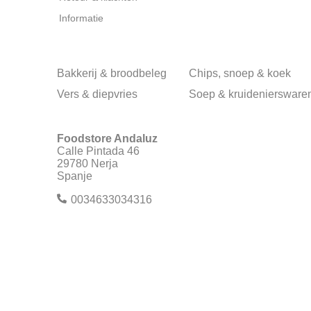
Informatie
Bakkerij & broodbeleg
Chips, snoep & koek
Vers & diepvries
Soep & kruideniersware
Foodstore Andaluz
Calle Pintada 46
29780 Nerja
Spanje
0034633034316