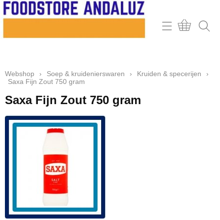
Home
Webshop
Webshop
›
Soep & kruidenierswaren
›
Kruiden & specerijen
›
Contact
Saxa Fijn Zout 750 gram
Mijn account
Saxa Fijn Zout 750 gram
Retour & klachten
Informatie