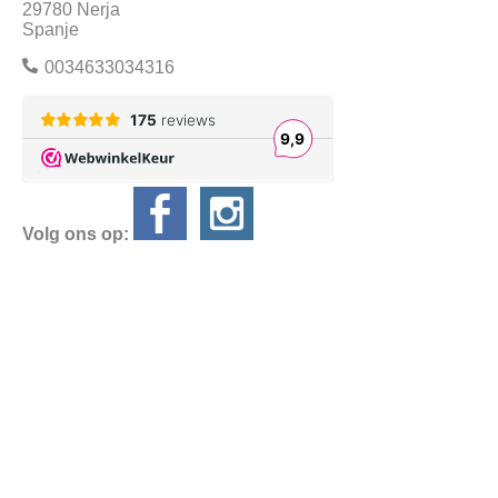
29780 Nerja
Spanje
0034633034316
Volg ons op:
Alle prijzen zijn Inclusief BTW
Algemene
voorwaarden
Privacyverklaring
Powered by
Easy
Webshop