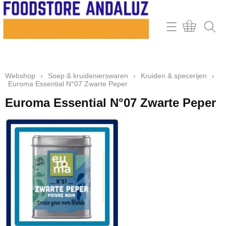
Home
Webshop
Webshop
›
Soep & kruidenierswaren
›
Kruiden & specerijen
›
Contact
Euroma Essential N°07 Zwarte Peper
Mijn account
Euroma Essential N°07 Zwarte Peper
Retour & klachten
Informatie