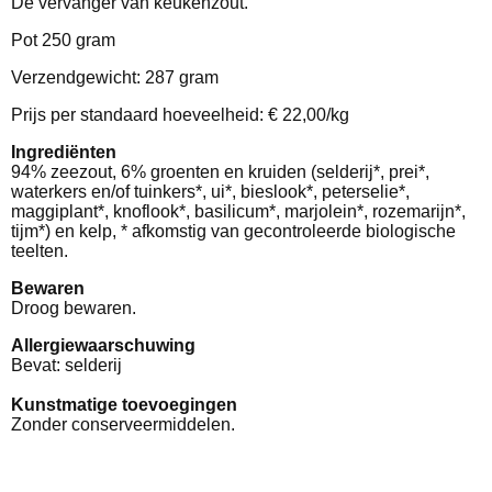
De vervanger van keukenzout.
Pot 250 gram
Verzendgewicht: 287 gram
Prijs per standaard hoeveelheid: € 22,00/kg
Ingrediënten
94% zeezout, 6% groenten en kruiden (selderij*, prei*,
waterkers en/of tuinkers*, ui*, bieslook*, peterselie*,
maggiplant*, knoflook*, basilicum*, marjolein*, rozemarijn*,
tijm*) en kelp, * afkomstig van gecontroleerde biologische
teelten.
Bewaren
Droog bewaren.
Allergiewaarschuwing
Bevat: selderij
Kunstmatige toevoegingen
Zonder conserveermiddelen.