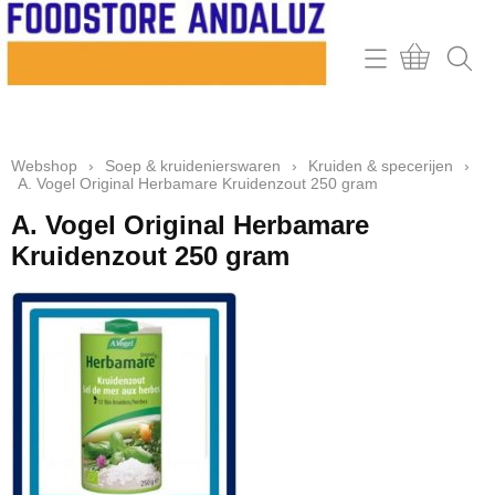
Home
Webshop
Webshop
›
Soep & kruidenierswaren
›
Kruiden & specerijen
›
Contact
A. Vogel Original Herbamare Kruidenzout 250 gram
Mijn account
A. Vogel Original Herbamare
Kruidenzout 250 gram
Retour & klachten
Informatie