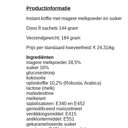
Productinformatie
Instant koffie met magere melkpoeder en suiker
Doos 8 sachets 144 gram
Verzendgewicht: 184 gram
Prijs per standaard hoeveelheid: € 24,31/kg
Ingrediënten
magere melkpoeder 28,5%
suiker 16%
glucosestroop
kokosolie
oploskoffie 10,2% (Robusta, Arabica)
lactose (melk)
maltodextrine
melkeiwit
stabilisatoren: E340 en E452
gemodificeerd maïszetmeel
verdikkingsmiddel: E415
antiklontermiddel: E551
gekarameliseerde suiker