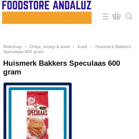
Home
Webshop
Webshop
›
Chips, snoep & koek
›
Koek
›
Huismerk Bakkers
Contact
Speculaas 600 gram
Mijn account
Huismerk Bakkers Speculaas 600
gram
Retour & klachten
Informatie