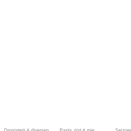
Drogisterij & diversen
Pasta, rijst & mie
Seizoe