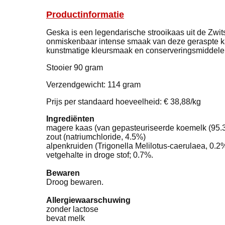
Productinformatie
Geska is een legendarische strooikaas uit de Zwit
onmiskenbaar intense smaak van deze geraspte kaas
kunstmatige kleursmaak en conserveringsmiddele
Stooier 90 gram
Verzendgewicht: 114 gram
Prijs per standaard hoeveelheid: € 38,88/kg
Ingrediënten
magere kaas (van gepasteuriseerde koemelk (95.
zout (natriumchloride, 4.5%)
alpenkruiden (Trigonella Melilotus-caerulaea, 0.2
vetgehalte in droge stof; 0.7%.
Bewaren
Droog bewaren.
Allergiewaarschuwing
zonder lactose
bevat melk