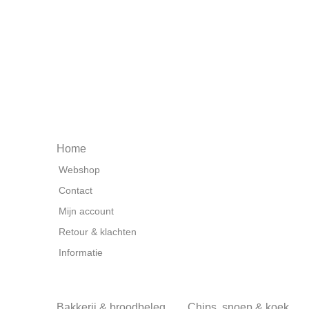
Home
Webshop
Contact
Mijn account
Retour & klachten
Informatie
Bakkerij & broodbeleg
Chips, snoep & koek