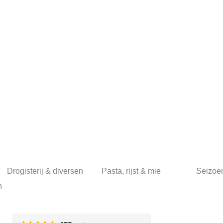
Drogisterij & diversen
Pasta, rijst & mie
Seizoe
n