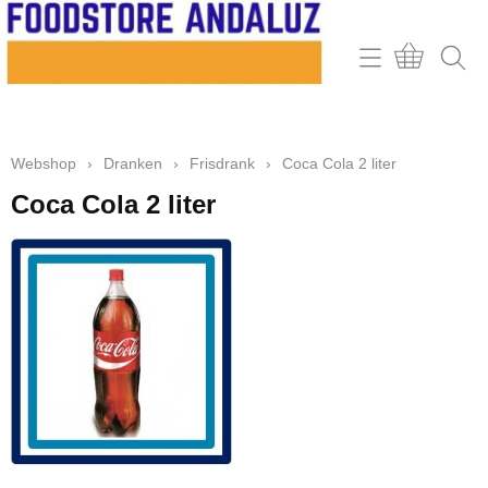
Home
Webshop
Webshop
›
Dranken
›
Frisdrank
›
Coca Cola 2 liter
Contact
Coca Cola 2 liter
Mijn account
Retour & klachten
Informatie