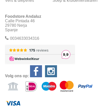
Vers & diepvries
Soep & kruidenierswaren
Foodstore Andaluz
Calle Pintada 46
29780 Nerja
Spanje
0034633034316
Volg ons op: