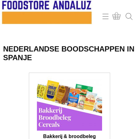
Home
Webshop
NEDERLANDSE BOODSCHAPPEN IN
Contact
SPANJE
Mijn account
Retour & klachten
Informatie
Bakkerij & broodbeleg