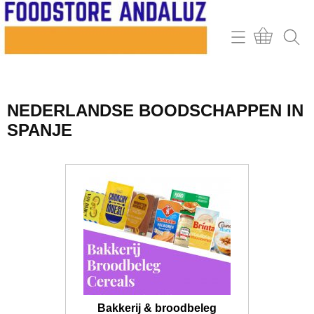
Home
Webshop
NEDERLANDSE BOODSCHAPPEN IN
Contact
SPANJE
Mijn account
Retour & klachten
Informatie
Bakkerij & broodbeleg