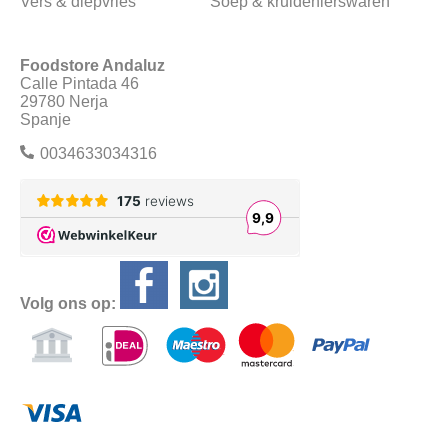
Vers & diepvries
Soep & kruidenierswaren
Foodstore Andaluz
Calle Pintada 46
29780 Nerja
Spanje
0034633034316
Volg ons op: