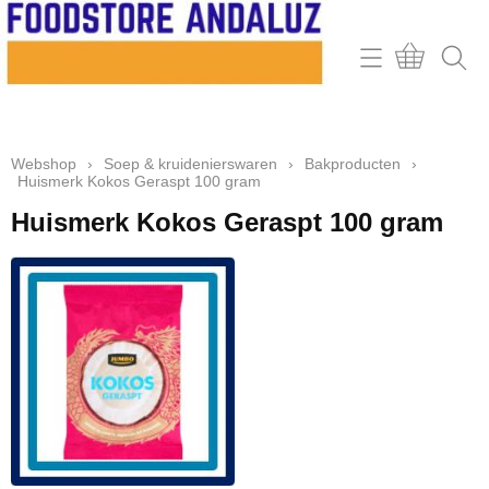
Home
Webshop
Webshop
›
Soep & kruidenierswaren
›
Bakproducten
›
Contact
Huismerk Kokos Geraspt 100 gram
Mijn account
Huismerk Kokos Geraspt 100 gram
Retour & klachten
Informatie