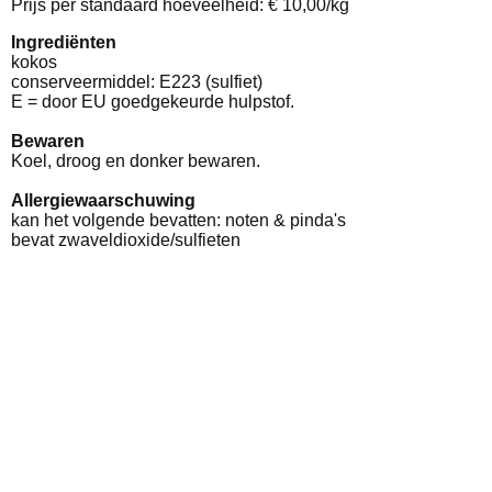
Prijs per standaard hoeveelheid: € 10,00/kg
Ingrediënten
kokos
conserveermiddel: E223 (sulfiet)
E = door EU goedgekeurde hulpstof.
Bewaren
Koel, droog en donker bewaren.
Allergiewaarschuwing
kan het volgende bevatten: noten & pinda's
bevat zwaveldioxide/sulfieten