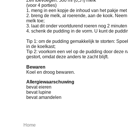
Zelf toevoegen: 500 ml (0,5 l) melk
(voor 4 porties)
1. meng in een kopje de inhoud van het pakje met
2. breng de melk, al roerende, aan de kook. Nee
melk toe;
3. laat dit onder voortdurend roeren nog 2 minute
4. schenk de pudding in de vorm. U kunt de puddin
Tip 1: om de pudding gemakkelijk te storten: Spo
in de koelkast;
Tip 2: voorkom een vel op de pudding door deze na
gestort, omdat deze anders te zacht blijft.
Bewaren
Koel en droog bewaren.
Allergiewaarschuwing
bevat eieren
bevat lupine
bevat amandelen
Home