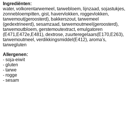
Ingrediënten:
water, volkorentarwemeel, tarwebloem, lijnzaad, sojastukjes,
zonnebloempitten, gist, havervlokken, roggevlokken,
tarwemout(geroosterd), bakkerszout, tarwemeel
(gedextrineerd), sesamzaad, tarwemoutmeel(geroosterd),
tarwemoutbloem, gerstemoutextract, emulgatoren
(E471,E472e,E481), dextrose, zuurteregelaars(E170,E263),
tarwemoutmeel, verdikkingsmiddel(E412), aroma's,
tarwegluten
Allergenen:
- soja-eiwit
- gluten
- tarwe
- rogge
- sesam