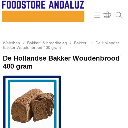
Home
Webshop
Webshop
›
Bakkerij & broodbeleg
›
Bakkerij
›
De Hollandse
Contact
Bakker Woudenbrood 400 gram
Mijn account
De Hollandse Bakker Woudenbrood
400 gram
Retour & klachten
Informatie