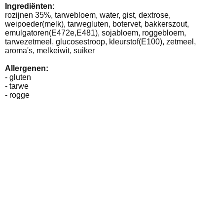
Ingrediënten:
rozijnen 35%, tarwebloem, water, gist, dextrose,
weipoeder(melk), tarwegluten, botervet, bakkerszout,
emulgatoren(E472e,E481), sojabloem, roggebloem,
tarwezetmeel, glucosestroop, kleurstof(E100), zetmeel,
aroma's, melkeiwit, suiker
Allergenen:
- gluten
- tarwe
- rogge