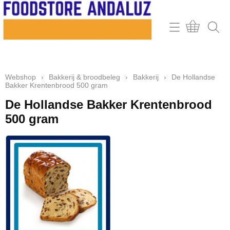
Home
Webshop
Webshop
›
Bakkerij & broodbeleg
›
Bakkerij
›
De Hollandse
Contact
Bakker Krentenbrood 500 gram
Mijn account
De Hollandse Bakker Krentenbrood
500 gram
Retour & klachten
Informatie