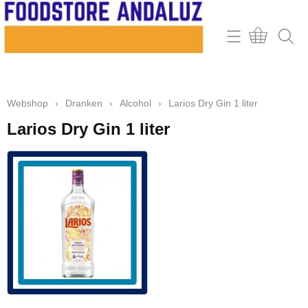
Home
Webshop
Webshop
›
Dranken
›
Alcohol
›
Larios Dry Gin 1 liter
Contact
Larios Dry Gin 1 liter
Mijn account
Retour & klachten
Informatie